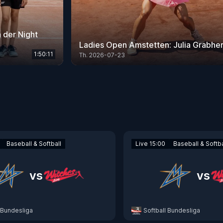
n der Night
Ladies Open Amstetten: Julia Grabher 
1:50:11
Th. 2026-07-23
Baseball & Softball
Live 15:00
Baseball & Softba
vs
vs
 Bundesliga
Softball Bundesliga