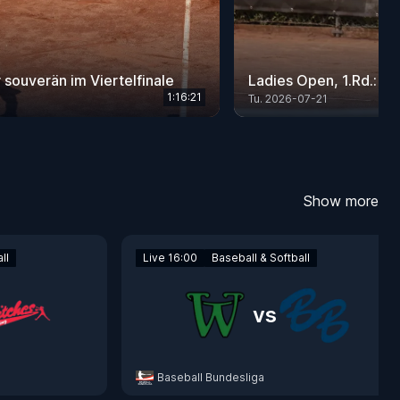
souverän im Viertelfinale
Ladies Open, 1.Rd.: 
1:16:21
Tu. 2026-07-21
Show more
ll
Live 16:00
Baseball & Softball
vs
Baseball Bundesliga