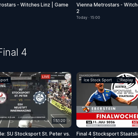
ostars - Witches Linz | Game
Vienna Metrostars - Witch
2
Today · 15:00
Final 4
Sport
Ice Stock Sport
Replay
1:51:20
e: SU Stocksport St. Peter vs.
Final 4 Stocksport Staats