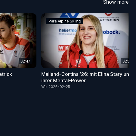
Show more
Para Alpine Skiing
02:47
02:54
atrick
Mailand-Cortina '26: mit Elina Stary und
ihrer Mental-Power
We. 2026-02-25