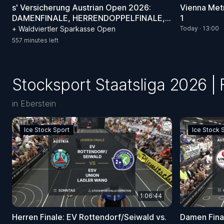
s' Versicherung Austrian Open 2026:
Vienna Metr
DAMENFINALE, HERRENDOPPELFINALE,
1
FINALE WALDVIERTEL SPARKASSE OPEN
+ Waldviertler Sparkasse Open
Today · 13:00
557 minutes left
Stocksport Staatsliga 2026 | 
in Eberstein
Ice Stock Sport
Ice Stock 
1:06:44
Herren Finale: EV Rottendorf/Seiwald vs.
Damen Final