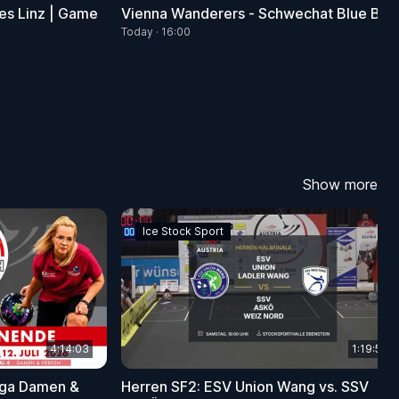
es Linz | Game
Vienna Wanderers - Schwechat Blue Bat
Today · 16:00
Show more
Ice Stock Sport
4:14:03
1:19:53
liga Damen &
Herren SF2: ESV Union Wang vs. SSV