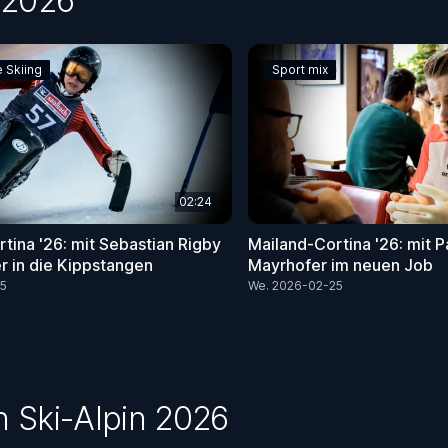
 2026
e Skiing
Sport mix
02:24
tina '26: mit Sebastian Rigby
Mailand-Cortina '26: mit P
 in die Kippstangen
Mayrhofer im neuen Job
25
We. 2026-02-25
n Ski-Alpin 2026